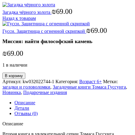
₪
69.00
Загадка чёрного золота
Назад к товарам
₪
69.00
Гусси. Защитница с огненной скрипкой
Миссия: найти философский камень
₪
69.00
1 в наличии
В корзину
Артикул:
kw032022744-1
Категория:
Возраст 6+
Метки:
загадки и головоломки
,
Загадочные книги Томаса Гуссунга
,
Новинка
,
Подарочные издания
Описание
Детали
Отзывы (0)
Описание
Вторая книга в увлекательной серии Томаса Гуссунга,