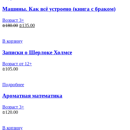
Машины. Как всё устроено (книга с браком)
Возраст 3+
Первоначальная
Текущая
₪
180.00
₪
135.00
цена
цена:
составляла
₪135.00.
₪180.00.
В корзину
Записки о Шерлоке Холмсе
Возраст от 12+
₪
105.00
Подробнее
Ароматная математика
Возраст 3+
₪
120.00
В корзину