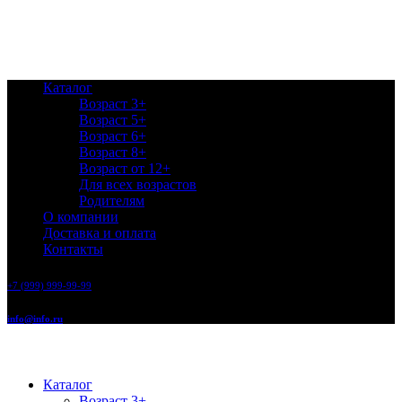
Каталог
Возраст 3+
Возраст 5+
Возраст 6+
Возраст 8+
Возраст от 12+
Для всех возрастов
Родителям
О компании
Доставка и оплата
Контакты
+7 (999) 999-99-99
info@info.ru
Каталог
Возраст 3+