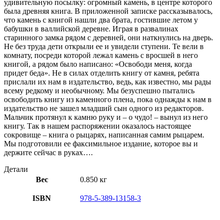
удивительную посылку: огромный камень, в центре которого
была древняя книга. В приложенной записке рассказывалось,
что камень с книгой нашли два брата, гостившие летом у
бабушки в валлийской деревне. Играя в развалинах
старинного замка рядом с деревней, они наткнулись на дверь.
Не без труда дети открыли ее и увидели ступени. Те вели в
комнату, посреди которой лежал камень с вросшей в него
книгой, а рядом было написано: «Освободи меня, когда
придет беда». Не в силах отделить книгу от камня, ребята
прислали их нам в издательство, ведь, как известно, мы рады
всему редкому и необычному. Мы безуспешно пытались
освободить книгу из каменного плена, пока однажды к нам в
издательство не зашел младший сын одного из редакторов.
Мальчик протянул к камню руку и – о чудо! – вынул из него
книгу. Так в нашем распоряжении оказалось настоящее
сокровище – книга о рыцарях, написанная самим рыцарем.
Мы подготовили ее факсимильное издание, которое вы и
держите сейчас в руках….
Детали
Вес
0.850 кг
ISBN
978-5-389-13158-3