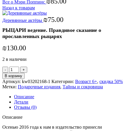
₪
85.00
Все о Мэри Поппинс
Назад к товарам
₪
75.00
Деревянные актёры
РЫЦАРИ ведение. Правдивое сказание о
прославленных рыцарях
₪
130.00
2 в наличии
Количество
товара
В корзину
РЫЦАРИ
Артикул:
kw03202168-1
Категории:
Возраст 6+
,
скидка 50%
ведение.
Метки:
Подарочные издания
,
Тайны и сокровища
Правдивое
сказание
Описание
о
Детали
прославленных
Отзывы (0)
рыцарях
Описание
Осенью 2016 года к нам в издательство принесли