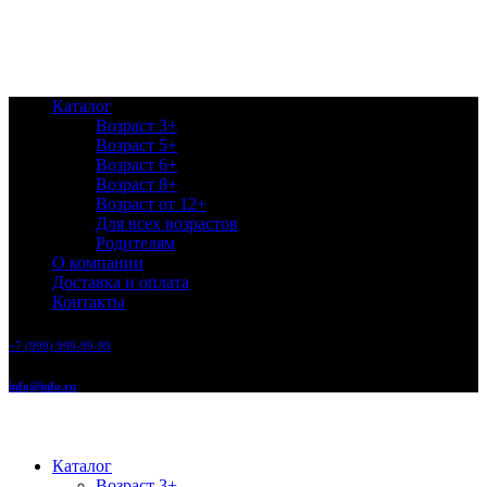
Каталог
Возраст 3+
Возраст 5+
Возраст 6+
Возраст 8+
Возраст от 12+
Для всех возрастов
Родителям
О компании
Доставка и оплата
Контакты
+7 (999) 999-99-99
info@info.ru
Каталог
Возраст 3+