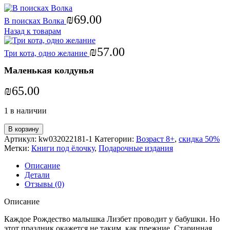
₪
69.00
В поисках Волка
Назад к товарам
₪
57.00
Три кота, одно желание
Маленькая колдунья
₪
65.00
1 в наличии
В корзину
Артикул:
kw032022181-1
Категории:
Возраст 8+
,
скидка 50%
Метки:
Книги под ёлочку
,
Подарочные издания
Описание
Детали
Отзывы (0)
Описание
Каждое Рождество малышка Лизбет проводит у бабушки. Но
этот праздник окажется не таким, как прежние. Старинная