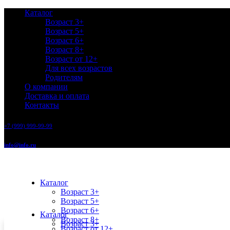
Каталог
Возраст 3+
Возраст 5+
Возраст 6+
Возраст 8+
Возраст от 12+
Для всех возрастов
Родителям
О компании
Доставка и оплата
Контакты
+7 (999) 999-99-99
info@info.ru
Каталог
Возраст 3+
Возраст 5+
Возраст 6+
Каталог
Возраст 8+
Возраст 3+
Возраст от 12+