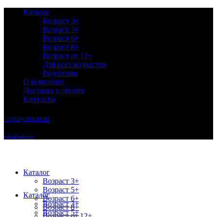
Каталог
Возраст 3+
Возраст 5+
Возраст 6+
Возраст 8+
Возраст от 12+
Для всех возрастов
Родителям
О компании
Доставка и оплата
Контакты
+7 (999) 999-99-99
info@info.ru
Каталог
Возраст 3+
Возраст 5+
Каталог
Возраст 6+
Возраст 3+
Возраст 8+
Возраст 5+
Возраст от 12+