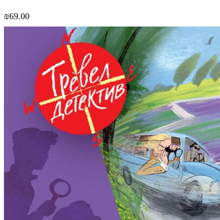
₪
69.00