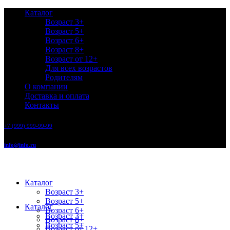
Каталог
Возраст 3+
Возраст 5+
Возраст 6+
Возраст 8+
Возраст от 12+
Для всех возрастов
Родителям
О компании
Доставка и оплата
Контакты
+7 (999) 999-99-99
info@info.ru
Каталог
Возраст 3+
Возраст 5+
Каталог
Возраст 6+
Возраст 3+
Возраст 8+
Возраст 5+
Возраст от 12+