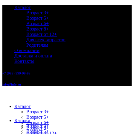
Каталог
Возраст 3+
Возраст 5+
Возраст 6+
Возраст 8+
Возраст от 12+
Для всех возрастов
Родителям
О компании
Доставка и оплата
Контакты
+7 (999) 999-99-99
info@info.ru
Каталог
Возраст 3+
Возраст 5+
Каталог
Возраст 6+
Возраст 3+
Возраст 8+
Возраст 5+
Возраст от 12+