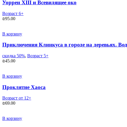
Уоррен XIII и Всевидящее око
Возраст 6+
₪
95.00
В корзину
Приключения Клинкуса в городе на деревьях. Во
скидка 50%
,
Возраст 5+
₪
45.00
В корзину
Проклятие Хаоса
Возраст от 12+
₪
69.00
В корзину