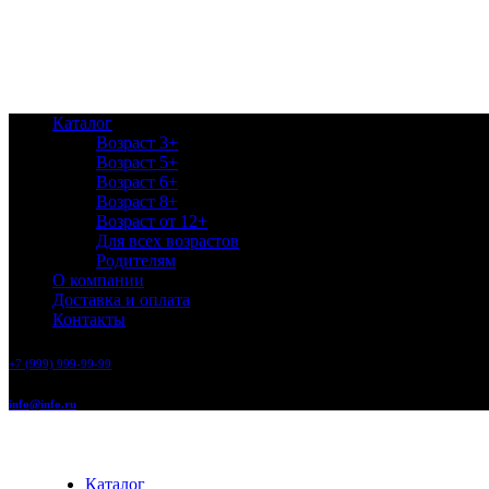
Каталог
Возраст 3+
Возраст 5+
Возраст 6+
Возраст 8+
Возраст от 12+
Для всех возрастов
Родителям
О компании
Доставка и оплата
Контакты
+7 (999) 999-99-99
info@info.ru
Каталог