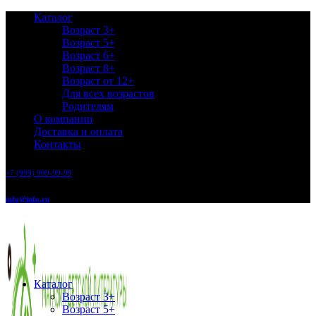
Каталог
Возраст 3+
Возраст 5+
Возраст 6+
Возраст 8+
Возраст от 12+
Для всех возрастов
Родителям
О компании
Доставка и оплата
Контакты
+7 (999) 999-99-99
info@info.ru
Каталог
Возраст 3+
Возраст 5+