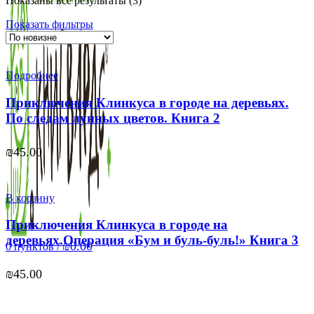
Показаны все результаты (3)
самые
Показать фильтры
недавние
Подробнее
Приключения Клинкуса в городе на деревьях.
По следам лунных цветов. Книга 2
₪
45.00
В корзину
Приключения Клинкуса в городе на
деревьях.Операция «Бум и буль-буль!» Книга 3
₪
0.00
0
пунктов
/
₪
45.00