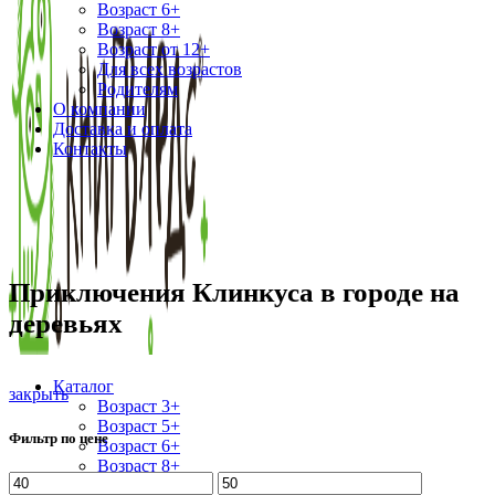
Возраст 6+
Возраст 8+
Возраст от 12+
Для всех возрастов
Родителям
О компании
Доставка и оплата
Контакты
Приключения Клинкуса в городе на
деревьях
Каталог
закрыть
Возраст 3+
Возраст 5+
Фильтр по цене
Возраст 6+
Возраст 8+
Минимальная
Максимальная
Возраст от 12+