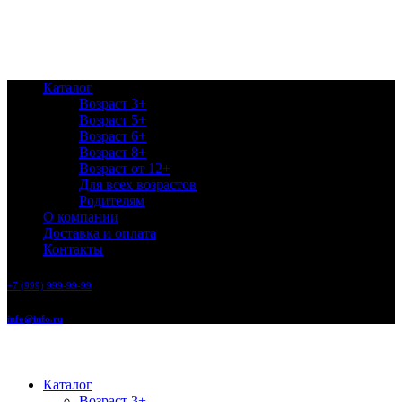
Каталог
Возраст 3+
Возраст 5+
Возраст 6+
Возраст 8+
Возраст от 12+
Для всех возрастов
Родителям
О компании
Доставка и оплата
Контакты
+7 (999) 999-99-99
info@info.ru
Каталог
Возраст 3+