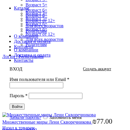
Возраст 5+
Каталог
Возраст 6+
Возраст 3+
Возраст 8+
Возраст 5+
Возраст от 12+
Возраст 6+
Для всех возрастов
Возраст 8+
Родителям
Возраст от 12+
О компании
Для всех возрастов
Доставка и оплата
Родителям
Контакты
О компании
Доставка и оплата
Логин / Регистрация
Контакты
ВХОД
Создать аккаунт
Имя пользователя или Email
*
Пароль
*
Войти
Увеличить
Забыли пароль?
Запомнить меня
₪
77.00
Множественные миры Лени Скворечникова
Назад к товарам
0
пунктов
/
₪
0.00