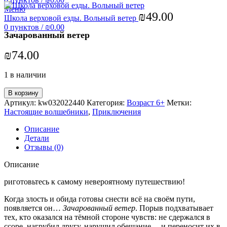
Меню
₪
49.00
Школа верховой езды. Вольный ветер
0
пунктов
/
₪
0.00
Зачарованный ветер
₪
74.00
1 в наличии
В корзину
Артикул:
kw032022440
Категория:
Возраст 6+
Метки:
Настоящие волшебники
,
Приключения
Описание
Детали
Отзывы (0)
Описание
риготовьтесь к самому невероятному путешествию!
Когда злость и обида готовы снести всё на своём пути,
появляется он…
Зачарованный ветер
. Порыв подхватывает
тех, кто оказался на тёмной стороне чувств: не сдержался в
ссоре, нагрубил другу, нарушил обещание, – и переносит их в