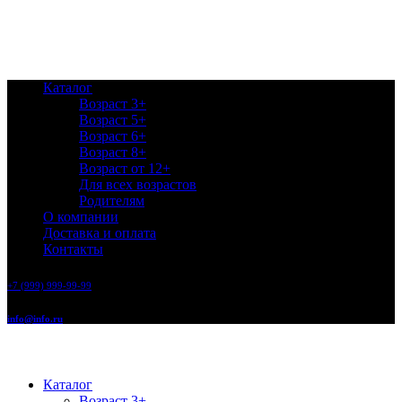
Каталог
Возраст 3+
Возраст 5+
Возраст 6+
Возраст 8+
Возраст от 12+
Для всех возрастов
Родителям
О компании
Доставка и оплата
Контакты
+7 (999) 999-99-99
info@info.ru
Каталог
Возраст 3+