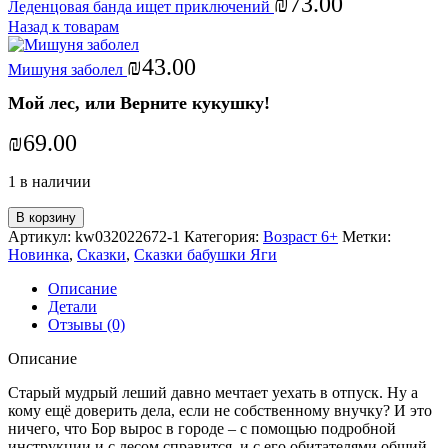
₪
73.00
Леденцовая банда ищет приключений
Назад к товарам
₪
43.00
Мишуня заболел
Мой лес, или Верните кукушку!
₪
69.00
1 в наличии
В корзину
Артикул:
kw032022672-1
Категория:
Возраст 6+
Метки:
Новинка
,
Сказки
,
Сказки бабушки Яги
Описание
Детали
Отзывы (0)
Описание
Старый мудрый леший давно мечтает уехать в отпуск. Ну а
кому ещё доверить дела, если не собственному внучку? И это
ничего, что Бор вырос в городе – с помощью подробной
инструкции и с лесом справится, и с его обитателями общий