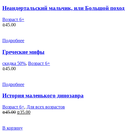
Неандертальский мальчик, или Большой поход
Возраст 6+
₪
45.00
Подробнее
Греческие мифы
скидка 50%
,
Возраст 6+
₪
45.00
Подробнее
История маленького динозавра
Возраст 6+
,
Для всех возрастов
Первоначальная
Текущая
₪
45.00
₪
35.00
цена
цена:
составляла
₪35.00.
₪45.00.
В корзину