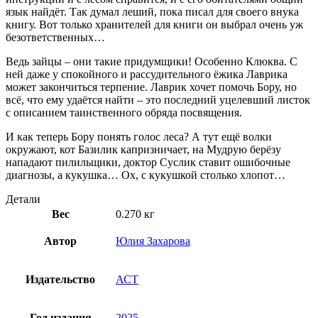
язык найдёт. Так думал леший, пока писал для своего внука
книгу. Вот только хранителей для книги он выбрал очень уж
безответственных…
Ведь зайцы – они такие придумщики! Особенно Клюква. С
ней даже у спокойного и рассудительного ёжика Лаврика
может закончиться терпение. Лаврик хочет помочь Бору, но
всё, что ему удаётся найти – это последний уцелевший листок
с описанием таинственного обряда посвящения.
И как теперь Бору понять голос леса? А тут ещё волки
окружают, кот Базилик капризничает, на Мудрую берёзу
нападают пилильщики, доктор Суслик ставит ошибочные
диагнозы, а кукушка… Ох, с кукушкой столько хлопот…
Детали
Вес
0.270 кг
Автор
Юлия Захарова
Издательство
АСТ
Год издания
2025