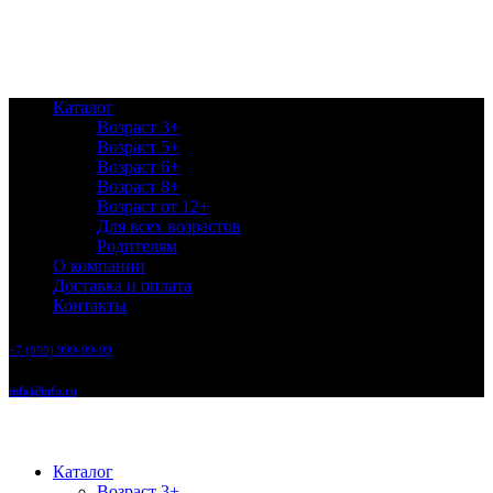
Каталог
Возраст 3+
Возраст 5+
Возраст 6+
Возраст 8+
Возраст от 12+
Для всех возрастов
Родителям
О компании
Доставка и оплата
Контакты
+7 (999) 999-99-99
info@info.ru
Каталог
Возраст 3+