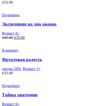
₪
52.00
Подробнее
Экспедиция на дно океана
Возраст 6+
Первоначальная
Текущая
₪
45.00
₪
35.00
цена
цена:
составляла
₪35.00.
₪45.00.
В корзину
Фруктовая радость
скидка 50%
,
Возраст 5+
₪
35.00
Подробнее
Тайны анатомии
Возраст 6+