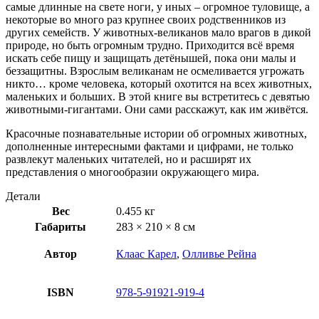
самые длинные на свете ноги, у иных – огромное туловище, а
некоторые во много раз крупнее своих родственников из
других семейств. У животных-великанов мало врагов в дикой
природе, но быть огромным трудно. Приходится всё время
искать себе пищу и защищать детёнышей, пока они малы и
беззащитны. Взрослым великанам не осмеливается угрожать
никто… кроме человека, который охотится на всех животных,
маленьких и больших. В этой книге вы встретитесь с девятью
животными-гигантами. Они сами расскажут, как им живётся.
Красочные познавательные истории об огромных животных,
дополненные интересными фактами и цифрами, не только
развлекут маленьких читателей, но и расширят их
представления о многообразии окружающего мира.
Детали
Вес
0.455 кг
Габариты
283 × 210 × 8 см
Автор
Клаас Карел
,
Олливье Рейна
ISBN
978-5-91921-919-4