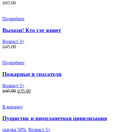
₪
65.00
Подробнее
Выходи! Кто где живет
Возраст 3+
₪
45.00
Подробнее
Пожарные и спасатели
Возраст 5+
Первоначальная
Текущая
₪
45.00
₪
35.00
цена
цена:
составляла
₪35.00.
₪45.00.
В корзину
Пушистик и инопланетная цивилизация
скидка 50%
,
Возраст 5+