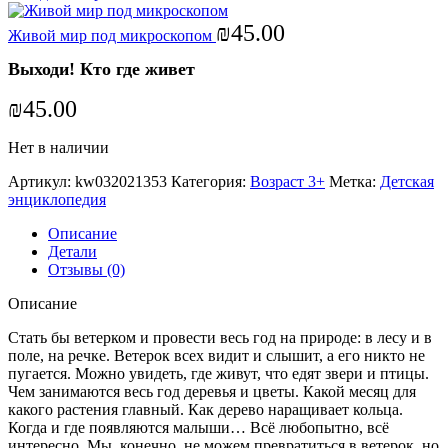
₪
45.00
Живой мир под микроскопом
Выходи! Кто где живет
₪
45.00
Нет в наличии
Артикул:
kw032021353
Категория:
Возраст 3+
Метка:
Детская
энциклопедия
Описание
Детали
Отзывы (0)
Описание
Стать бы ветерком и провести весь год на природе: в лесу и в
поле, на речке. Ветерок всех видит и слышит, а его никто не
пугается. Можно увидеть, где живут, что едят звери и птицы.
Чем занимаются весь год деревья и цветы. Какой месяц для
какого растения главный. Как дерево наращивает кольца.
Когда и где появляются малыши… Всё любопытно, всё
интересно. Мы, конечно, не можем превратиться в ветерок, но