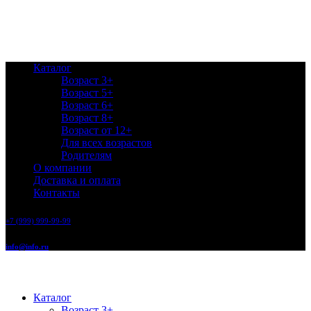
Каталог
Возраст 3+
Возраст 5+
Возраст 6+
Возраст 8+
Возраст от 12+
Для всех возрастов
Родителям
О компании
Доставка и оплата
Контакты
+7 (999) 999-99-99
info@info.ru
Каталог
Возраст 3+