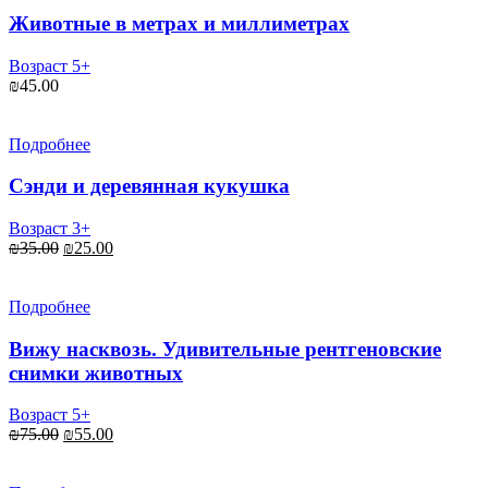
Животные в метрах и миллиметрах
Возраст 5+
₪
45.00
Подробнее
Сэнди и деревянная кукушка
Возраст 3+
Первоначальная
Текущая
₪
35.00
₪
25.00
цена
цена:
составляла
₪25.00.
₪35.00.
Подробнее
Вижу насквозь. Удивительные рентгеновские
снимки животных
Возраст 5+
Первоначальная
Текущая
₪
75.00
₪
55.00
цена
цена:
составляла
₪55.00.