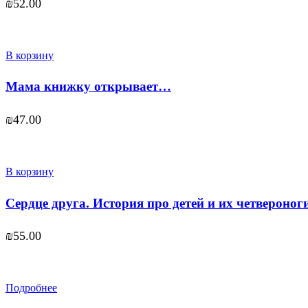
₪
52.00
В корзину
Мама книжку открывает…
₪
47.00
В корзину
Сердце друга. История про детей и их четвероног
₪
55.00
Подробнее