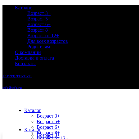
Каталог
Возраст 3+
Возраст 5+
Возраст 6+
Возраст 8+
Возраст от 12+
Для всех возрастов
Родителям
О компании
Доставка и оплата
Контакты
+7 (999) 999-99-99
info@info.ru
Каталог
Возраст 3+
Возраст 5+
Возраст 6+
Каталог
Возраст 8+
Возраст 3+
Возраст от 12+