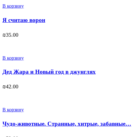
В корзину
Я считаю ворон
₪
35.00
В корзину
Дед Жара и Новый год в джунглях
₪
42.00
В корзину
Чудо-животные. Странные, хитрые, забавные…