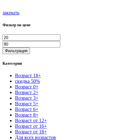
закрыть
Фильтр по цене
Минимальная
Максимальная
цена
цена
Фильтрация
Категории
Возраст 18+
скидка 50%
Возраст 0+
Возраст 2+
Возраст 3+
Возраст 5+
Возраст 6+
Возраст 8+
Возраст от 12+
Возраст от 16+
Возраст от 18+
Для всех возрастов