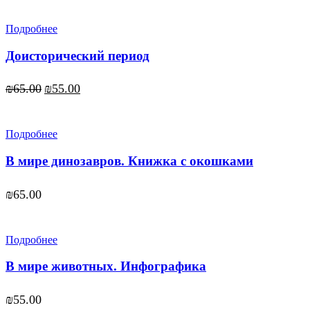
составляла
₪45.00.
₪55.00.
Подробнее
Доисторический период
Первоначальная
Текущая
₪
65.00
₪
55.00
цена
цена:
составляла
₪55.00.
₪65.00.
Подробнее
В мире динозавров. Книжка с окошками
₪
65.00
Подробнее
В мире животных. Инфографика
₪
55.00