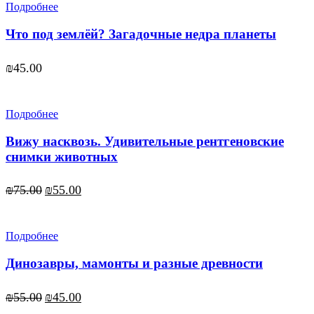
Подробнее
Что под землёй? Загадочные недра планеты
₪
45.00
Подробнее
Вижу насквозь. Удивительные рентгеновские
снимки животных
Первоначальная
Текущая
₪
75.00
₪
55.00
цена
цена:
составляла
₪55.00.
₪75.00.
Подробнее
Динозавры, мамонты и разные древности
Первоначальная
Текущая
₪
55.00
₪
45.00
цена
цена: