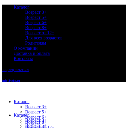
Каталог
Возраст 3+
Возраст 5+
Возраст 6+
Возраст 8+
Возраст от 12+
Для всех возрастов
Родителям
О компании
Доставка и оплата
Контакты
+7 (999) 999-99-99
info@info.ru
Каталог
Возраст 3+
Возраст 5+
Каталог
Возраст 6+
Возраст 3+
Возраст 8+
Возраст 5+
Возраст от 12+