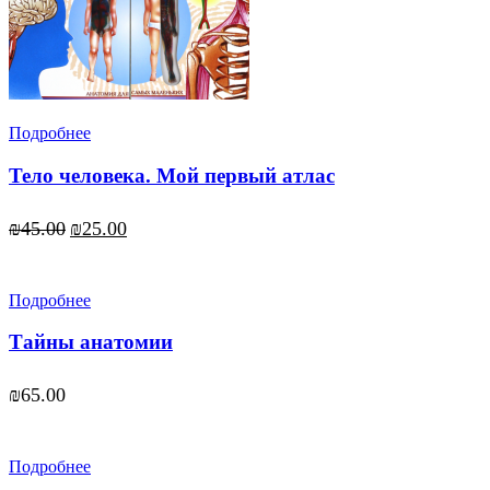
Подробнее
Тело человека. Мой первый атлас
Первоначальная
Текущая
₪
45.00
₪
25.00
цена
цена:
составляла
₪25.00.
₪45.00.
Подробнее
Тайны анатомии
₪
65.00
Подробнее