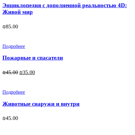
Энциклопедия с дополненной реальностью 4D:
Живой мир
₪
85.00
Подробнее
Пожарные и спасатели
Первоначальная
Текущая
₪
45.00
₪
35.00
цена
цена:
составляла
₪35.00.
₪45.00.
Подробнее
Животные снаружи и внутри
₪
45.00