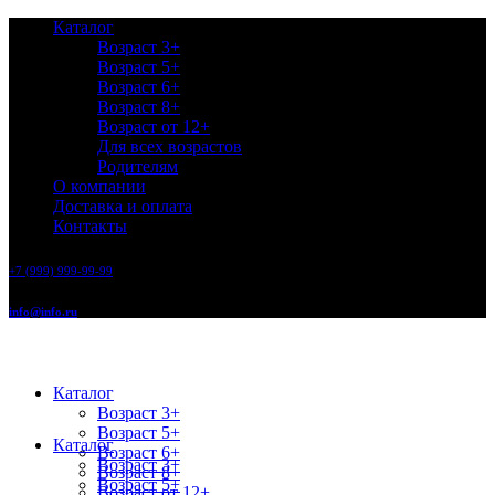
Каталог
Возраст 3+
Возраст 5+
Возраст 6+
Возраст 8+
Возраст от 12+
Для всех возрастов
Родителям
О компании
Доставка и оплата
Контакты
+7 (999) 999-99-99
info@info.ru
Каталог
Возраст 3+
Возраст 5+
Каталог
Возраст 6+
Возраст 3+
Возраст 8+
Возраст 5+
Возраст от 12+