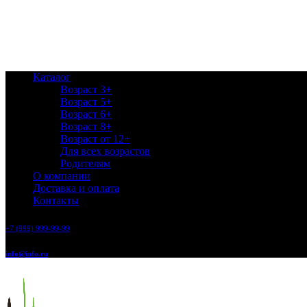
Каталог
Возраст 3+
Возраст 5+
Возраст 6+
Возраст 8+
Возраст от 12+
Для всех возрастов
Родителям
О компании
Доставка и оплата
Контакты
+7 (999) 999-99-99
info@info.ru