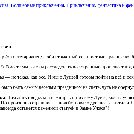
уиза. Волшебные приключения
,
Приключения
,
фантастика и фен
 свете!
ир (он вегетарианец: любит томатный сок и острые красные колб
ча!). Вместе мы готовы расследовать все странные происшествия,
ья — не такая, как все. И мы с Луизой готовы пойти на всё и со
 было быть самым веселым праздником на свете, чуть не оберну
! Там живут ведьмы и вампиры, и поэтому Луизе, моей лучшей п
. Но произошло страшное — подействовало древнее заклятие и Л
авсегда останется каменной статуей в Замке Ужаса?!