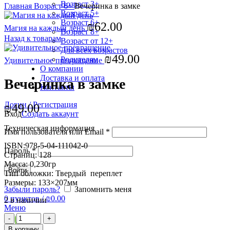
Возраст 3+
Главная
Возраст 6+
Вечеринка в замке
Возраст 5+
Возраст 6+
₪
62.00
Магия на каждый день
Возраст 8+
Назад к товарам
Возраст от 12+
Для всех возрастов
₪
49.00
Родителям
Удивительное превращение
О компании
Доставка и оплата
Вечеринка в замке
Контакты
Логин / Регистрация
₪
49.00
Вход
Создать аккаунт
Техническая информация
Имя пользователя или Email
*
ISBN:978-5-04-111042-0
Пароль
*
Страниц: 128
Масса: 0,230гр
Войти
Тип обложки: Твердый переплет
Размеры: 133×207мм
Забыли пароль?
Запомнить меня
0
пунктов
/
₪
0.00
2 в наличии
Меню
Количество
товара
В корзину