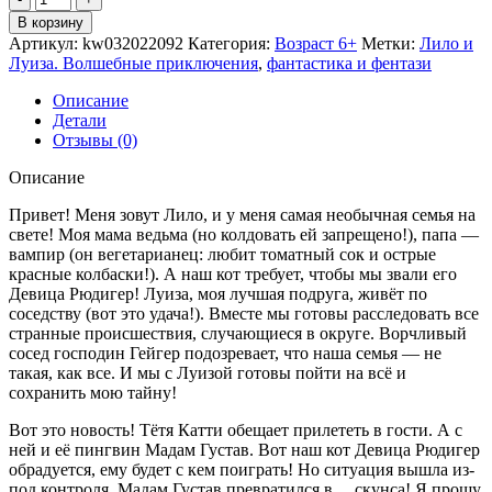
В корзину
Артикул:
kw032022092
Категория:
Возраст 6+
Метки:
Лило и
Луиза. Волшебные приключения
,
фантастика и фентази
Описание
Детали
Отзывы (0)
Описание
Привет! Меня зовут Лило, и у меня самая необычная семья на
свете! Моя мама ведьма (но колдовать ей запрещено!), папа —
вампир (он вегетарианец: любит томатный сок и острые
красные колбаски!). А наш кот требует, чтобы мы звали его
Девица Рюдигер! Луиза, моя лучшая подруга, живёт по
соседству (вот это удача!). Вместе мы готовы расследовать все
странные происшествия, случающиеся в округе. Ворчливый
сосед господин Гейгер подозревает, что наша семья — не
такая, как все. И мы с Луизой готовы пойти на всё и
сохранить мою тайну!
Вот это новость! Тётя Катти обещает прилететь в гости. А с
ней и её пингвин Мадам Густав. Вот наш кот Девица Рюдигер
обрадуется, ему будет с кем поиграть! Но ситуация вышла из-
под контроля, Мадам Густав превратился в… скунса! Я прошу