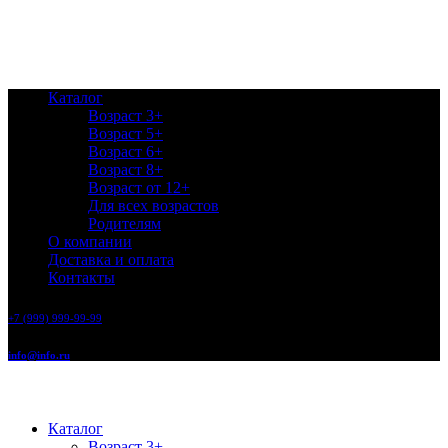
Каталог
Возраст 3+
Возраст 5+
Возраст 6+
Возраст 8+
Возраст от 12+
Для всех возрастов
Родителям
О компании
Доставка и оплата
Контакты
+7 (999) 999-99-99
info@info.ru
Каталог
Возраст 3+