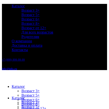
Каталог
Возраст 3+
Возраст 5+
Возраст 6+
Возраст 8+
Возраст от 12+
Для всех возрастов
Родителям
О компании
Доставка и оплата
Контакты
+7 (999) 999-99-99
info@info.ru
Каталог
Возраст 3+
Возраст 5+
Каталог
Возраст 6+
Возраст 3+
Возраст 8+
Возраст 5+
Возраст от 12+