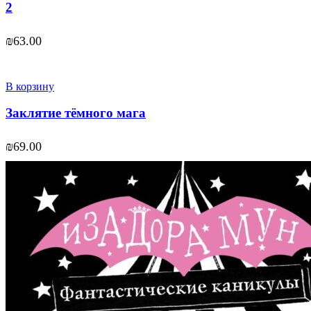
2
₪
63.00
В корзину
Заклятие тёмного мага
₪
69.00