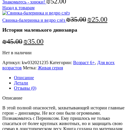
₪
52.00
Знакомьтесь - хнюки!
Назад к товарам
Первоначальная
Текущая
₪
35.00
₪
25.00
Свинка-балеринка и ведро слёз
цена
цена:
составляла
₪25.00.
История маленького динозавра
₪35.00.
Первоначальная
Текущая
₪
45.00
₪
35.00
цена
цена:
составляла
₪35.00.
Нет в наличии
₪45.00.
Артикул:
kw032021235
Категории:
Возраст 6+
,
Для всех
возрастов
Метка:
Живая серия
Описание
Детали
Отзывы (0)
Описание
В этой полной опасностей, захватывающей истории главные
герои – динозавры. Не все они были огромными.
Познакомьтесь с Перниксом. Ему пришлось не только
спасаться от более крупных животных, но и защищать свою
семью в доисторическом лесу. Книга создана по материалам