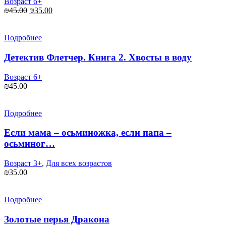
Возраст 6+
Первоначальная
Текущая
₪
45.00
₪
35.00
цена
цена:
составляла
₪35.00.
₪45.00.
Подробнее
Детектив Флетчер. Книга 2. Хвосты в воду
Возраст 6+
₪
45.00
Подробнее
Если мама – осьминожка, если папа –
осьминог…
Возраст 3+
,
Для всех возрастов
₪
35.00
Подробнее
Золотые перья Дракона