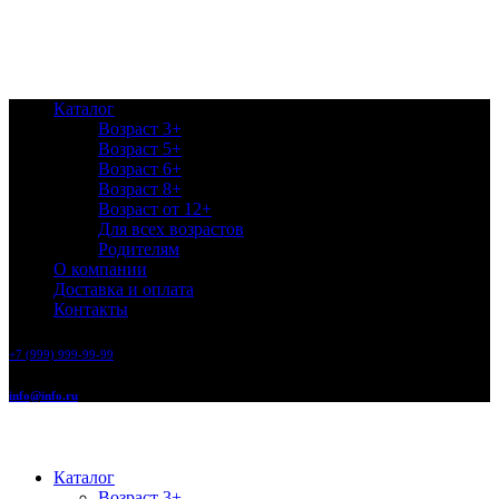
Каталог
Возраст 3+
Возраст 5+
Возраст 6+
Возраст 8+
Возраст от 12+
Для всех возрастов
Родителям
О компании
Доставка и оплата
Контакты
+7 (999) 999-99-99
info@info.ru
Каталог
Возраст 3+