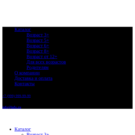
Каталог
Возраст 3+
Возраст 5+
Возраст 6+
Возраст 8+
Возраст от 12+
Для всех возрастов
Родителям
О компании
Доставка и оплата
Контакты
+7 (999) 999-99-99
info@info.ru
Каталог
Возраст 3+