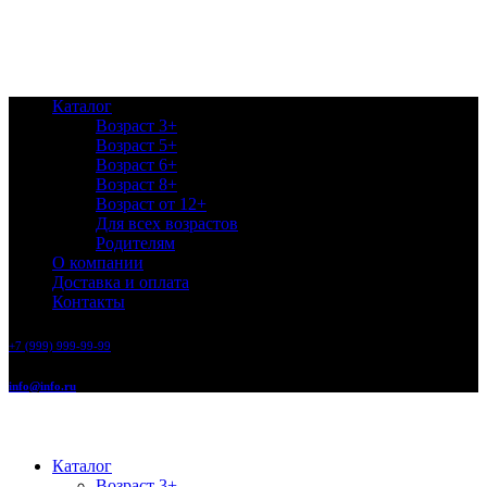
Каталог
Возраст 3+
Возраст 5+
Возраст 6+
Возраст 8+
Возраст от 12+
Для всех возрастов
Родителям
О компании
Доставка и оплата
Контакты
+7 (999) 999-99-99
info@info.ru
Каталог
Возраст 3+