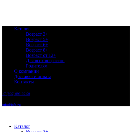
Каталог
Возраст 3+
Возраст 5+
Возраст 6+
Возраст 8+
Возраст от 12+
Для всех возрастов
Родителям
О компании
Доставка и оплата
Контакты
+7 (999) 999-99-99
info@info.ru
Каталог
Возраст 3+