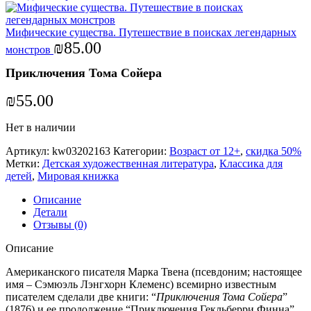
Мифические существа. Путешествие в поисках легендарных
₪
85.00
монстров
Приключения Тома Сойера
₪
55.00
Нет в наличии
Артикул:
kw03202163
Категории:
Возраст от 12+
,
скидка 50%
Метки:
Детская художественная литература
,
Классика для
детей
,
Мировая книжка
Описание
Детали
Отзывы (0)
Описание
Американского писателя Марка Твена (псевдоним; настоящее
имя – Сэмюэль Лэнгхорн Клеменс) всемирно известным
писателем сделали две книги: “
Приключения Тома Сойера
”
(1876) и ее продолжение “Приключения Гекльберри Финна”