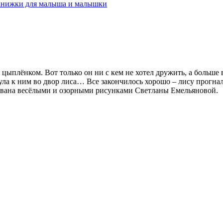
книжки для малыша и малышки
плёнком. Вот только он ни с кем не хотел дружить, а больше вс
ула к ним во двор лиса… Все закончилось хорошо – лису прогна
ована весёлыми и озорными рисунками Светланы Емельяновой.