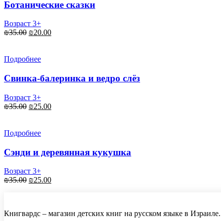
Ботанические сказки
Возраст 3+
Первоначальная
Текущая
₪
35.00
₪
20.00
цена
цена:
составляла
₪20.00.
₪35.00.
Подробнее
Свинка-балеринка и ведро слёз
Возраст 3+
Первоначальная
Текущая
₪
35.00
₪
25.00
цена
цена:
составляла
₪25.00.
₪35.00.
Подробнее
Сэнди и деревянная кукушка
Возраст 3+
Первоначальная
Текущая
₪
35.00
₪
25.00
цена
цена:
составляла
₪25.00.
₪35.00.
Книгвардс – магазин детских книг на русском языке в Израиле.