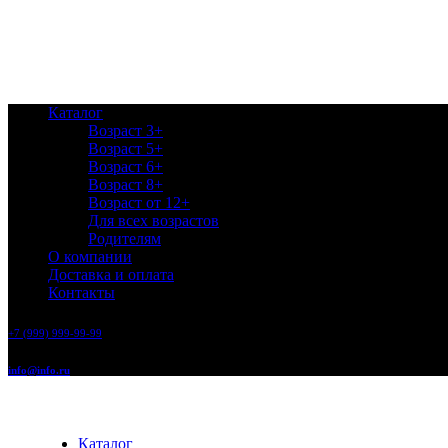
Каталог
Возраст 3+
Возраст 5+
Возраст 6+
Возраст 8+
Возраст от 12+
Для всех возрастов
Родителям
О компании
Доставка и оплата
Контакты
+7 (999) 999-99-99
info@info.ru
Каталог