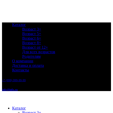
Каталог
Возраст 3+
Возраст 5+
Возраст 6+
Возраст 8+
Возраст от 12+
Для всех возрастов
Родителям
О компании
Доставка и оплата
Контакты
+7 (999) 999-99-99
info@info.ru
Каталог
Возраст 3+