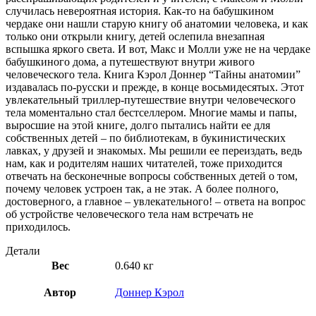
случилась невероятная история. Как-то на бабушкином
чердаке они нашли старую книгу об анатомии человека, и как
только они открыли книгу, детей ослепила внезапная
вспышка яркого света. И вот, Макс и Молли уже не на чердаке
бабушкиного дома, а путешествуют внутри живого
человеческого тела. Книга Кэрол Доннер “Тайны анатомии”
издавалась по-русски и прежде, в конце восьмидесятых. Этот
увлекательный триллер-путешествие внутри человеческого
тела моментально стал бестселлером. Многие мамы и папы,
выросшие на этой книге, долго пытались найти ее для
собственных детей – по библиотекам, в букинистических
лавках, у друзей и знакомых. Мы решили ее переиздать, ведь
нам, как и родителям наших читателей, тоже приходится
отвечать на бесконечные вопросы собственных детей о том,
почему человек устроен так, а не этак. А более полного,
достоверного, а главное – увлекательного! – ответа на вопрос
об устройстве человеческого тела нам встречать не
приходилось.
Детали
Вес
0.640 кг
Автор
Доннер Кэрол