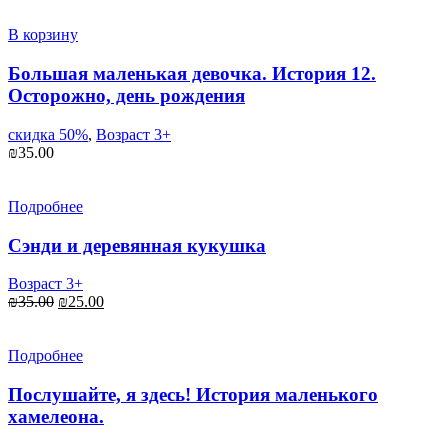
составляла
₪20.00.
₪35.00.
В корзину
Большая маленькая девочка. История 12.
Осторожно, день рождения
скидка 50%
,
Возраст 3+
₪
35.00
Подробнее
Сэнди и деревянная кукушка
Возраст 3+
Первоначальная
Текущая
₪
35.00
₪
25.00
цена
цена:
составляла
₪25.00.
₪35.00.
Подробнее
Послушайте, я здесь! История маленького
хамелеона.