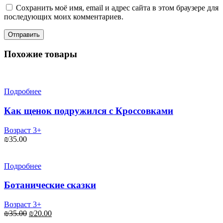
Сохранить моё имя, email и адрес сайта в этом браузере для
последующих моих комментариев.
Похожие товары
Подробнее
Как щенок подружился с Кроссовками
Возраст 3+
₪
35.00
Подробнее
Ботанические сказки
Возраст 3+
Первоначальная
Текущая
₪
35.00
₪
20.00
цена
цена: