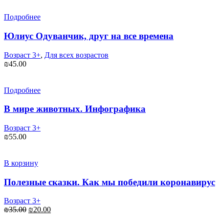
составляла
₪20.00.
₪35.00.
Подробнее
Юлиус Одуванчик, друг на все времена
Возраст 3+
,
Для всех возрастов
₪
45.00
Подробнее
В мире животных. Инфографика
Возраст 3+
₪
55.00
В корзину
Полезные сказки. Как мы победили коронавирус
Возраст 3+
Первоначальная
Текущая
₪
35.00
₪
20.00
цена
цена: