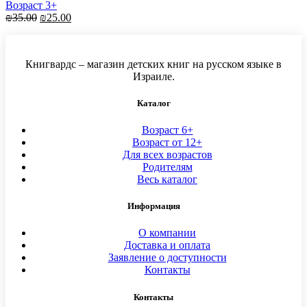
Возраст 3+
Первоначальная
Текущая
₪
35.00
₪
25.00
цена
цена:
составляла
₪25.00.
₪35.00.
Книгвардс – магазин детских книг на русском языке в
Израиле.
Каталог
Возраст 6+
Возраст от 12+
Для всех возрастов
Родителям
Весь каталог
Информация
О компании
Доставка и оплата
Заявление о доступности
Контакты
Контакты