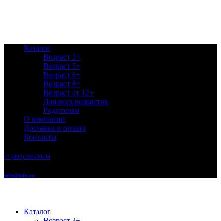
Каталог
Возраст 3+
Возраст 5+
Возраст 6+
Возраст 8+
Возраст от 12+
Для всех возрастов
Родителям
О компании
Доставка и оплата
Контакты
+7 (999) 999-99-99
info@info.ru
Каталог
Возраст 3+