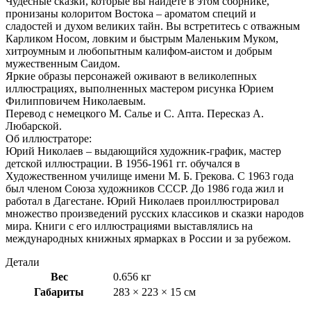
Чудесные сказки, которые вы найдёте в этом сборнике,
пронизаны колоритом Востока – ароматом специй и
сладостей и духом великих тайн. Вы встретитесь с отважным
Карликом Носом, ловким и быстрым Маленьким Муком,
хитроумным и любопытным калифом-аистом и добрым
мужественным Саидом.
Яркие образы персонажей оживают в великолепных
иллюстрациях, выполненных мастером рисунка Юрием
Филипповичем Николаевым.
Перевод с немецкого М. Салье и С. Апта. Пересказ А.
Любарской.
Об иллюстраторе:
Юрий Николаев – выдающийся художник-график, мастер
детской иллюстрации. В 1956-1961 гг. обучался в
Художественном училище имени М. Б. Грекова. С 1963 года
был членом Союза художников СССР. До 1986 года жил и
работал в Дагестане. Юрий Николаев проиллюстрировал
множество произведений русских классиков и сказки народов
мира. Книги с его иллюстрациями выставлялись на
международных книжных ярмарках в России и за рубежом.
Детали
Вес
0.656 кг
Габариты
283 × 223 × 15 см