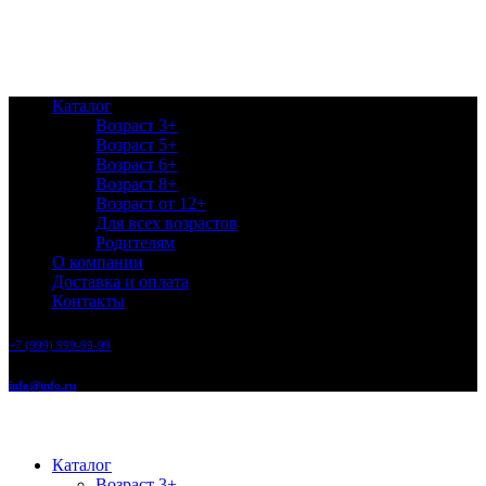
Каталог
Возраст 3+
Возраст 5+
Возраст 6+
Возраст 8+
Возраст от 12+
Для всех возрастов
Родителям
О компании
Доставка и оплата
Контакты
+7 (999) 999-99-99
info@info.ru
Каталог
Возраст 3+