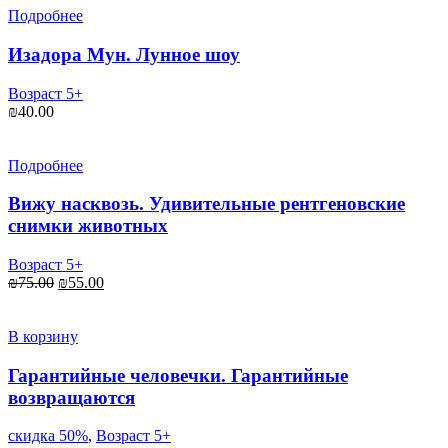
Подробнее
Изадора Мун. Лунное шоу
Возраст 5+
₪
40.00
Подробнее
Вижу насквозь. Удивительные рентгеновские
снимки животных
Возраст 5+
Первоначальная
Текущая
₪
75.00
₪
55.00
цена
цена:
составляла
₪55.00.
₪75.00.
В корзину
Гарантийные человечки. Гарантийные
возвращаются
скидка 50%
,
Возраст 5+