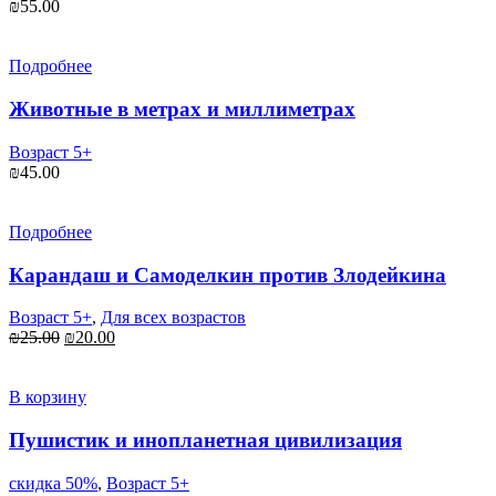
₪
55.00
Подробнее
Животные в метрах и миллиметрах
Возраст 5+
₪
45.00
Подробнее
Карандаш и Самоделкин против Злодейкина
Возраст 5+
,
Для всех возрастов
Первоначальная
Текущая
₪
25.00
₪
20.00
цена
цена:
составляла
₪20.00.
₪25.00.
В корзину
Пушистик и инопланетная цивилизация
скидка 50%
,
Возраст 5+