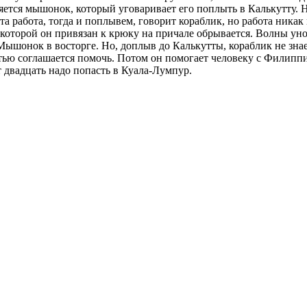
яется мышонок, который уговаривает его поплыть в Калькутту. 
та работа, тогда и поплывем, говорит кораблик, но работа никак 
которой он привязан к крюку на причале обрывается. Волны уно
Мышонок в восторге. Но, доплыв до Калькутты, кораблик не знает,
тью соглашается помочь. Потом он помогает человеку с Филиппи
ет двадцать надо попасть в Куала-Лумпур.