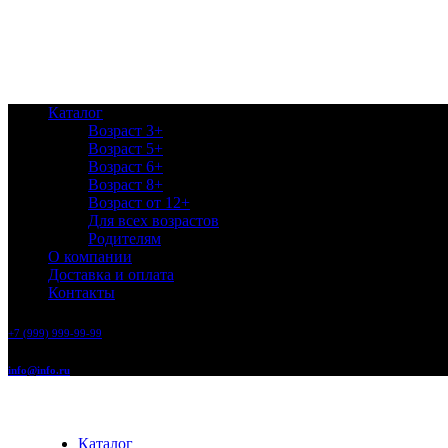
Каталог
Возраст 3+
Возраст 5+
Возраст 6+
Возраст 8+
Возраст от 12+
Для всех возрастов
Родителям
О компании
Доставка и оплата
Контакты
+7 (999) 999-99-99
info@info.ru
Каталог