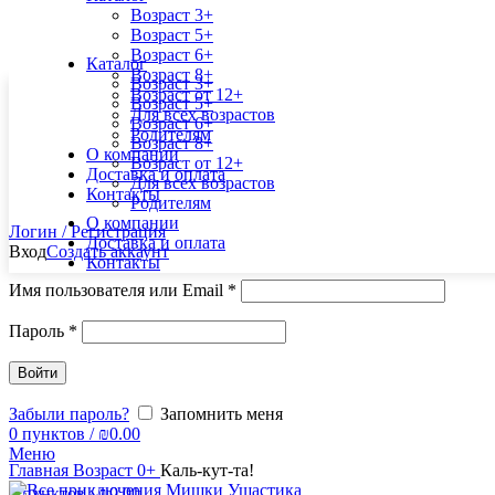
Возраст 3+
Возраст 5+
Возраст 6+
Каталог
Возраст 8+
Возраст 3+
Возраст от 12+
Возраст 5+
Для всех возрастов
Возраст 6+
Родителям
Возраст 8+
О компании
Возраст от 12+
Доставка и оплата
Для всех возрастов
Контакты
Родителям
О компании
Логин / Регистрация
Доставка и оплата
Вход
Создать аккаунт
Контакты
Имя пользователя или Email
*
Пароль
*
Войти
Забыли пароль?
Запомнить меня
0
пунктов
/
₪
0.00
Увеличить
Меню
Главная
Возраст 0+
Каль-кут-та!
0
пунктов
/
₪
0.00