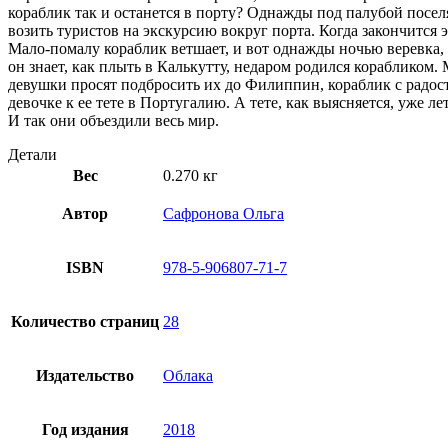
кораблик так и останется в порту? Однажды под палубой посел
возить туристов на экскурсию вокруг порта. Когда закончится э
Мало-помалу кораблик ветшает, и вот однажды ночью веревка, 
он знает, как плыть в Калькутту, недаром родился корабликом. 
девушки просят подбросить их до Филиппин, кораблик с радос
девочке к ее тете в Португалию. А тете, как выясняется, уже л
И так они объездили весь мир.
Детали
Вес
0.270 кг
Автор
Сафронова Ольга
ISBN
978-5-906807-71-7
Количество страниц
28
Издательство
Облака
Год издания
2018