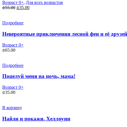
Возраст 0+
,
Для всех возрастов
Первоначальная
Текущая
₪
55.00
₪
35.00
цена
цена:
составляла
₪35.00.
₪55.00.
Подробнее
Невероятные приключения лесной феи и её друзе
Возраст 0+
₪
65.00
Подробнее
Поцелуй меня на ночь, мама!
Возраст 0+
₪
35.00
В корзину
Найди и покажи. Хеллоуин