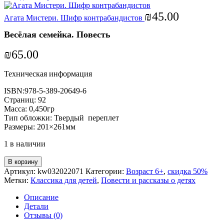
₪
45.00
Агата Мистери. Шифр контрабандистов
Весёлая семейка. Повесть
₪
65.00
Техническая информация
ISBN:978-5-389-20649-6
Страниц: 92
Масса: 0,450гр
Тип обложки: Твердый переплет
Размеры: 201×261мм
1 в наличии
В корзину
Артикул:
kw032022071
Категории:
Возраст 6+
,
скидка 50%
Метки:
Классика для детей
,
Повести и рассказы о детях
Описание
Детали
Отзывы (0)