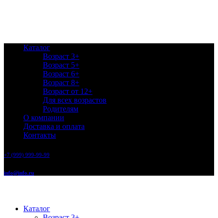
Каталог
Возраст 3+
Возраст 5+
Возраст 6+
Возраст 8+
Возраст от 12+
Для всех возрастов
Родителям
О компании
Доставка и оплата
Контакты
+7 (999) 999-99-99
info@info.ru
Каталог
Возраст 3+