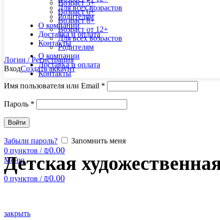
Возраст 5+
Для всех возрастов
Возраст 6+
Родителям
Возраст 8+
О компании
Возраст от 12+
Доставка и оплата
Для всех возрастов
Контакты
Родителям
О компании
Логин / Регистрация
Доставка и оплата
Вход
Создать аккаунт
Контакты
Имя пользователя или Email
*
Пароль
*
Войти
Забыли пароль?
Запомнить меня
₪
0.00
0
пунктов
/
Детская художественная
Меню
₪
0.00
0
пунктов
/
закрыть