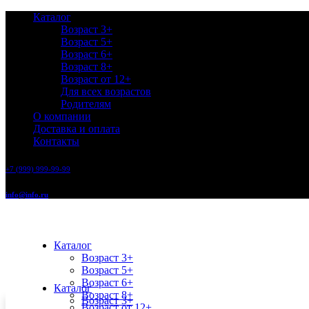
Каталог
Возраст 3+
Возраст 5+
Возраст 6+
Возраст 8+
Возраст от 12+
Для всех возрастов
Родителям
О компании
Доставка и оплата
Контакты
+7 (999) 999-99-99
info@info.ru
Каталог
Возраст 3+
Возраст 5+
Возраст 6+
Каталог
Возраст 8+
Возраст 3+
Возраст от 12+