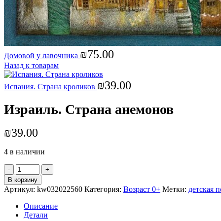
₪
75.00
Домовой у лавочника
Назад к товарам
₪
39.00
Испания. Страна кроликов
Израиль. Страна анемонов
₪
39.00
4 в наличии
Количество
товара
В корзину
Израиль.
Артикул:
kw032022560
Категория:
Возраст 0+
Метки:
детская п
Страна
анемонов
Описание
Детали