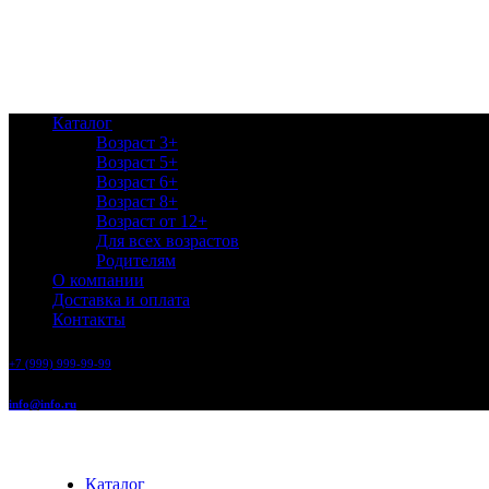
Каталог
Возраст 3+
Возраст 5+
Возраст 6+
Возраст 8+
Возраст от 12+
Для всех возрастов
Родителям
О компании
Доставка и оплата
Контакты
+7 (999) 999-99-99
info@info.ru
Каталог