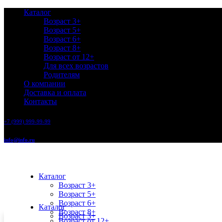
Каталог
Возраст 3+
Возраст 5+
Возраст 6+
Возраст 8+
Возраст от 12+
Для всех возрастов
Родителям
О компании
Доставка и оплата
Контакты
+7 (999) 999-99-99
info@info.ru
Каталог
Возраст 3+
Возраст 5+
Возраст 6+
Каталог
Возраст 8+
Возраст 3+
Возраст от 12+