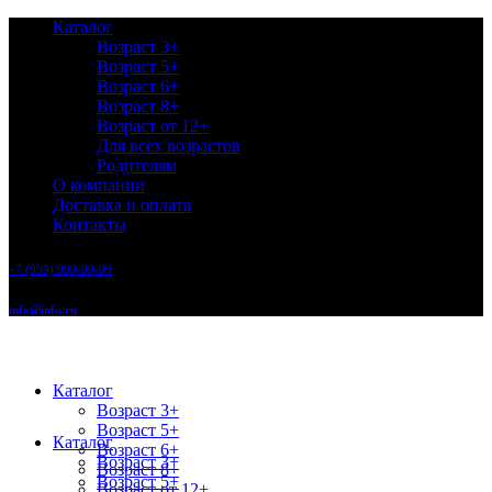
Каталог
Возраст 3+
Возраст 5+
Возраст 6+
Возраст 8+
Возраст от 12+
Для всех возрастов
Родителям
О компании
Доставка и оплата
Контакты
+7 (999) 999-99-99
info@info.ru
Каталог
Возраст 3+
Возраст 5+
Каталог
Возраст 6+
Возраст 3+
Возраст 8+
Возраст 5+
Возраст от 12+