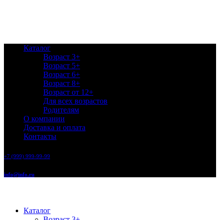
Каталог
Возраст 3+
Возраст 5+
Возраст 6+
Возраст 8+
Возраст от 12+
Для всех возрастов
Родителям
О компании
Доставка и оплата
Контакты
+7 (999) 999-99-99
info@info.ru
Каталог
Возраст 3+