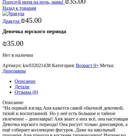
₪
35.00
Поцелуй меня на ночь, мама!
Назад к товарам
₪
45.00
Дракула
Девочка юрского периода
₪
35.00
Нет в наличии
Артикул:
kw032021438
Категория:
Возраст 0+
Метка:
Динозавры
Описание
Детали
Отзывы (0)
Описание
“На первый взгляд Аня кажется самой обычной девочкой,
тихой и воспитанной. Но у неё есть большое и тайное
увлечение – динозавры! Аня знает о них всё, она настоящая
Девочка юрского периода! Она рисует только динозавров, а
ещё собирает коллекцию фигурок. Даже на школьный
праздник Аня пришла в костюме тираннозавра! Интересно,