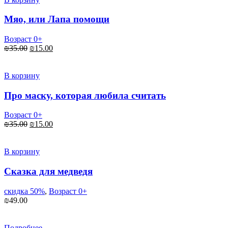
Мяо, или Лапа помощи
Возраст 0+
Первоначальная
Текущая
₪
35.00
₪
15.00
цена
цена:
составляла
₪15.00.
₪35.00.
В корзину
Про маску, которая любила считать
Возраст 0+
Первоначальная
Текущая
₪
35.00
₪
15.00
цена
цена:
составляла
₪15.00.
₪35.00.
В корзину
Сказка для медведя
скидка 50%
,
Возраст 0+
₪
49.00
Подробнее