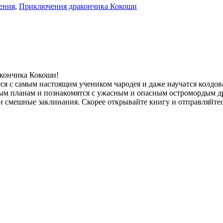
ения
,
Приключения дракончика Кокоши
акончика Кокоши!
тся с самым настоящим учеником чародея и даже научатся колдов
ым планам и познакомятся с ужасным и опасным остромордым д
 и смешные заклинания. Скорее открывайте книгу и отправляйтес