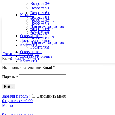
Возраст 3+
Возраст 5+
Возраст 6+
Каталог
Возраст 8+
Возраст 3+
Возраст от 12+
Возраст 5+
Для всех возрастов
Возраст 6+
Родителям
Возраст 8+
О компании
Возраст от 12+
Доставка и оплата
Для всех возрастов
Контакты
Родителям
О компании
Логин / Регистрация
Доставка и оплата
Вход
Создать аккаунт
Контакты
Имя пользователя или Email
*
Пароль
*
Войти
Забыли пароль?
Запомнить меня
0
пунктов
/
₪
0.00
Меню
0
пунктов
/
₪
0.00