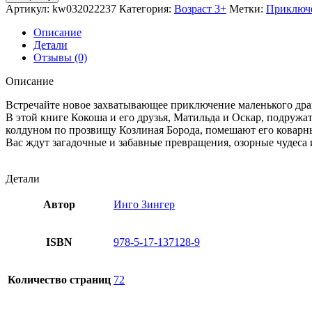
Артикул:
kw032022237
Категория:
Возраст 3+
Метки:
Приключ
Описание
Детали
Отзывы (0)
Описание
Встречайте новое захватывающее приключение маленького др
В этой книге Кокоша и его друзья, Матильда и Оскар, подружа
колдуном по прозвищу Козлиная Борода, помешают его коварн
Вас ждут загадочные и забавные превращения, озорные чудеса
Детали
Автор
Инго Зингер
ISBN
978-5-17-137128-9
Количество страниц
72