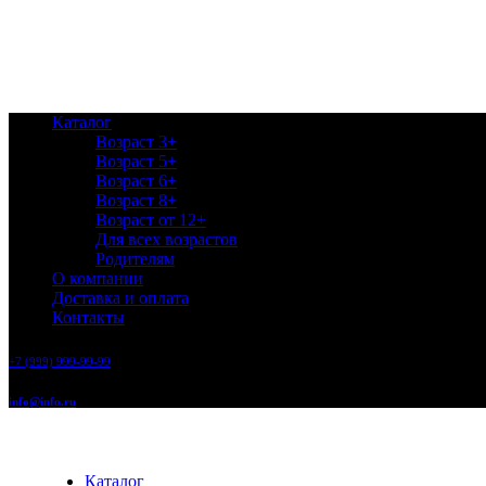
Каталог
Возраст 3+
Возраст 5+
Возраст 6+
Возраст 8+
Возраст от 12+
Для всех возрастов
Родителям
О компании
Доставка и оплата
Контакты
+7 (999) 999-99-99
info@info.ru
Каталог