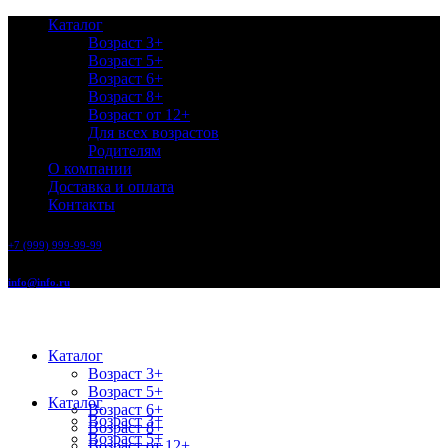
Каталог
Возраст 3+
Возраст 5+
Возраст 6+
Возраст 8+
Возраст от 12+
Для всех возрастов
Родителям
О компании
Доставка и оплата
Контакты
+7 (999) 999-99-99
info@info.ru
Каталог
Возраст 3+
Возраст 5+
Каталог
Возраст 6+
Возраст 3+
Возраст 8+
Возраст 5+
Возраст от 12+