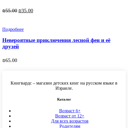
Первоначальная
Текущая
₪
55.00
₪
35.00
цена
цена:
составляла
₪35.00.
₪55.00.
Подробнее
Невероятные приключения лесной феи и её
друзей
₪
65.00
Книгвардс – магазин детских книг на русском языке в
Израиле.
Каталог
Возраст 6+
Возраст от 12+
Для всех возрастов
Родителям