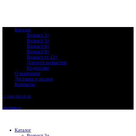
Каталог
Возраст 3+
Возраст 5+
Возраст 6+
Возраст 8+
Возраст от 12+
Для всех возрастов
Родителям
О компании
Доставка и оплата
Контакты
+7 (999) 999-99-99
info@info.ru
Каталог
Возраст 3+