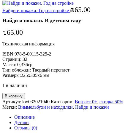
₪
65.00
Найди и покажи. Год на стройке
Найди и покажи. В детском саду
₪
65.00
Техническая информация
ISBN:978-5-00115-325-2
Страниц: 32
Масса: 0,336гр
Тип обложки: Твердый переплет
Размеры:225x305x6 мм
1 в наличии
В корзину
Артикул:
kw032021940
Категории:
Возраст 0+
,
скидка 50%
Метки:
Виммельбухи и находилки
,
Найди и покажи
Описание
Детали
Отзывы (0)