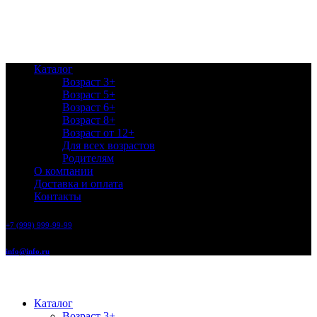
Каталог
Возраст 3+
Возраст 5+
Возраст 6+
Возраст 8+
Возраст от 12+
Для всех возрастов
Родителям
О компании
Доставка и оплата
Контакты
+7 (999) 999-99-99
info@info.ru
Каталог
Возраст 3+