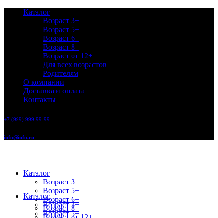
Каталог
Возраст 3+
Возраст 5+
Возраст 6+
Возраст 8+
Возраст от 12+
Для всех возрастов
Родителям
О компании
Доставка и оплата
Контакты
+7 (999) 999-99-99
info@info.ru
Каталог
Возраст 3+
Возраст 5+
Каталог
Возраст 6+
Возраст 3+
Возраст 8+
Возраст 5+
Возраст от 12+