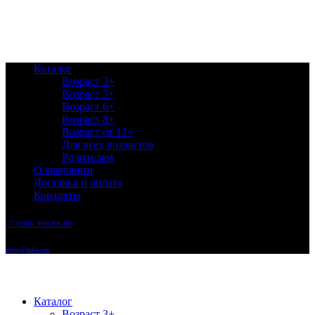
Каталог
Возраст 3+
Возраст 5+
Возраст 6+
Возраст 8+
Возраст от 12+
Для всех возрастов
Родителям
О компании
Доставка и оплата
Контакты
+7 (999) 999-99-99
info@info.ru
Каталог
Возраст 3+