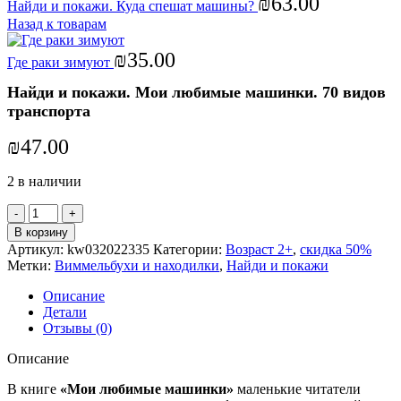
₪
63.00
Найди и покажи. Куда спешат машины?
Назад к товарам
₪
35.00
Где раки зимуют
Найди и покажи. Мои любимые машинки. 70 видов
транспорта
₪
47.00
2 в наличии
Количество
товара
В корзину
Найди
Артикул:
kw032022335
Категории:
Возраст 2+
,
скидка 50%
и
Метки:
Виммельбухи и находилки
,
Найди и покажи
покажи.
Мои
Описание
любимые
Детали
машинки.
Отзывы (0)
70
видов
Описание
транспорта
В книге
«Мои любимые машинки»
маленькие читатели