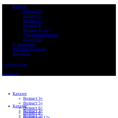
Каталог
Возраст 3+
Возраст 5+
Возраст 6+
Возраст 8+
Возраст от 12+
Для всех возрастов
Родителям
О компании
Доставка и оплата
Контакты
+7 (999) 999-99-99
info@info.ru
Каталог
Возраст 3+
Возраст 5+
Каталог
Возраст 6+
Возраст 3+
Возраст 8+
Возраст 5+
Возраст от 12+