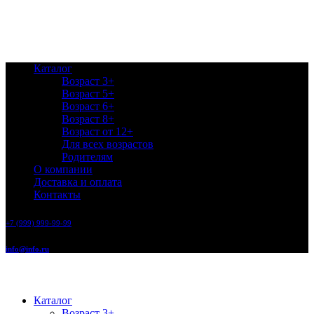
Каталог
Возраст 3+
Возраст 5+
Возраст 6+
Возраст 8+
Возраст от 12+
Для всех возрастов
Родителям
О компании
Доставка и оплата
Контакты
+7 (999) 999-99-99
info@info.ru
Каталог
Возраст 3+