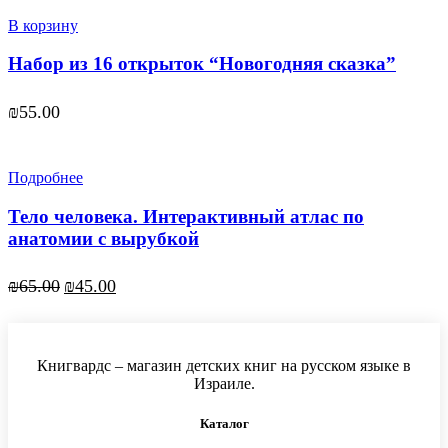
В корзину
Набор из 16 открыток “Новогодняя сказка”
₪
55.00
Подробнее
Тело человека. Интерактивный атлас по
анатомии с вырубкой
Первоначальная
Текущая
₪
65.00
₪
45.00
цена
цена:
составляла
₪45.00.
₪65.00.
Книгвардс – магазин детских книг на русском языке в
Израиле.
Каталог