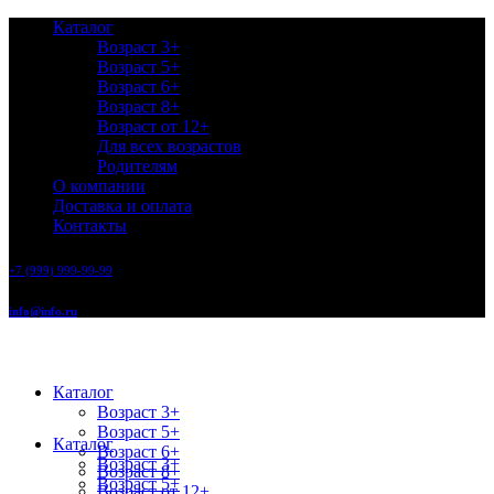
Каталог
Возраст 3+
Возраст 5+
Возраст 6+
Возраст 8+
Возраст от 12+
Для всех возрастов
Родителям
О компании
Доставка и оплата
Контакты
+7 (999) 999-99-99
info@info.ru
Каталог
Возраст 3+
Возраст 5+
Каталог
Возраст 6+
Возраст 3+
Возраст 8+
Возраст 5+
Возраст от 12+