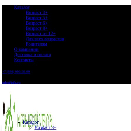
Каталог
Возраст 3+
Возраст 5+
Возраст 6+
Возраст 8+
Возраст от 12+
Для всех возрастов
Родителям
О компании
Доставка и оплата
Контакты
+7 (999) 999-99-99
info@info.ru
Каталог
Возраст 3+