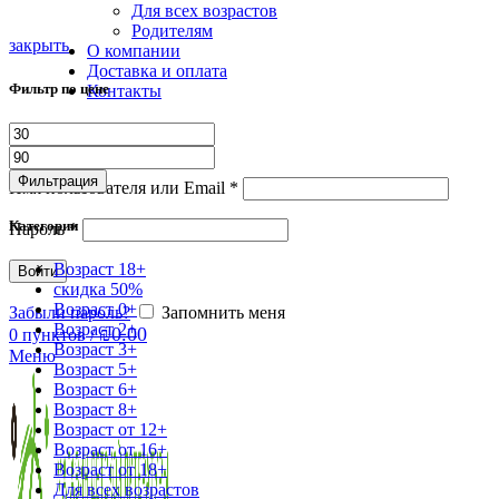
Для всех возрастов
Родителям
закрыть
О компании
Доставка и оплата
Фильтр по цене
Контакты
Логин / Регистрация
Минимальная
Максимальная
Вход
Создать аккаунт
цена
цена
Фильтрация
Имя пользователя или Email
*
Категории
Пароль
*
Возраст 18+
Войти
скидка 50%
Возраст 0+
Забыли пароль?
Запомнить меня
Возраст 2+
₪
0.00
0
пунктов
/
Возраст 3+
Меню
Возраст 5+
Возраст 6+
Возраст 8+
Возраст от 12+
Возраст от 16+
Возраст от 18+
Для всех возрастов