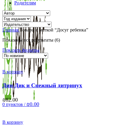
Родителям
Главная
Товары с меткой “Досуг ребенка”
Сортировка:
Показаны все результаты (6)
самые
Показать фильтры
недавние
В корзину
Дин-Дик и Снежный дитринух
₪
82.00
₪
0.00
0
пунктов
/
В корзину