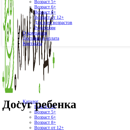
Возраст 5+
Возраст 6+
Возраст 8+
Возраст от 12+
Для всех возрастов
Родителям
О компании
Доставка и оплата
Контакты
Досуг ребенка
Каталог
Возраст 3+
Возраст 5+
Возраст 6+
Возраст 8+
Возраст от 12+