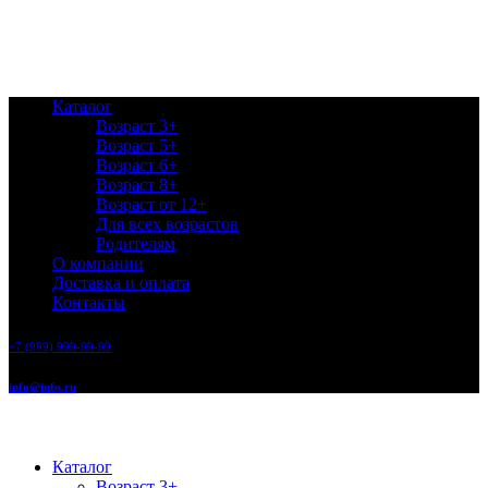
Каталог
Возраст 3+
Возраст 5+
Возраст 6+
Возраст 8+
Возраст от 12+
Для всех возрастов
Родителям
О компании
Доставка и оплата
Контакты
+7 (999) 999-99-99
info@info.ru
Каталог
Возраст 3+