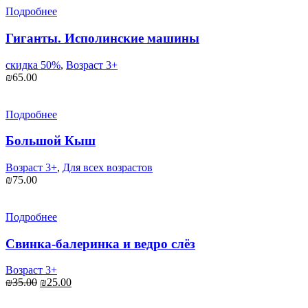
Подробнее
Гиганты. Исполинские машины
скидка 50%
,
Возраст 3+
₪
65.00
Подробнее
Большой Кыш
Возраст 3+
,
Для всех возрастов
₪
75.00
Подробнее
Свинка-балеринка и ведро слёз
Возраст 3+
Первоначальная
Текущая
₪
35.00
₪
25.00
цена
цена:
составляла
₪25.00.