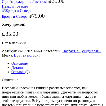
₪
35.00
С днём рождения, Лисёнок!
Назад к товарам
₪
75.00
Бродяги Севера
Хочу домой!
₪
35.00
Нет в наличии
Артикул:
kw032021144-1
Категории:
Возраст 3+
,
скидка 50%
Метка:
Вот так история!
Описание
Детали
Отзывы (0)
Описание
Весёлая и красочная книжка рассказывает о том, как
подружились пингвин и мартышка. Дружить им непросто:
пингвин любит холод и белые льды, а мартышка – жару и
зелёные джунгли. Всё у них дома устроено по-разному, и
поэтому приятели не перестают удивлять друг друга. История