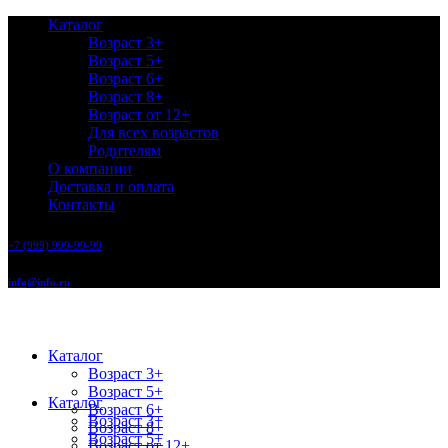
Каталог
Возраст 3+
Возраст 5+
Возраст 6+
Возраст 8+
Возраст от 12+
Для всех возрастов
Родителям
О компании
Доставка и оплата
Контакты
+7 (999) 999-99-99
info@info.ru
Каталог
Возраст 3+
Возраст 5+
Каталог
Возраст 6+
Возраст 3+
Возраст 8+
Возраст 5+
Возраст от 12+