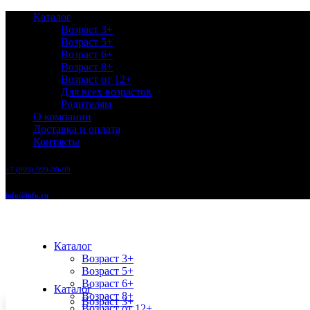
Каталог
Возраст 3+
Возраст 5+
Возраст 6+
Возраст 8+
Возраст от 12+
Для всех возрастов
Родителям
О компании
Доставка и оплата
Контакты
+7 (999) 999-99-99
info@info.ru
Каталог
Возраст 3+
Возраст 5+
Возраст 6+
Каталог
Возраст 8+
Возраст 3+
Возраст от 12+