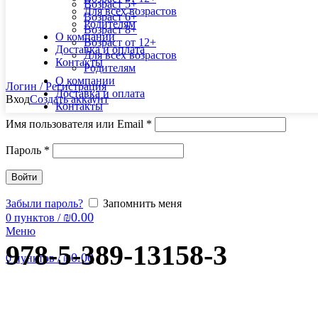
Возраст 5+
Для всех возрастов
Возраст 6+
Родителям
Возраст 8+
О компании
Возраст от 12+
Доставка и оплата
Для всех возрастов
Контакты
Родителям
О компании
Логин / Регистрация
Доставка и оплата
Вход
Создать аккаунт
Контакты
Имя пользователя или Email
*
Пароль
*
Войти
Забыли пароль?
Запомнить меня
₪
0.00
0
пунктов
/
Меню
978-5-389-13158-3
₪
0.00
0
пунктов
/