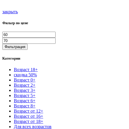
закрыть
Фильтр по цене
Минимальная
Максимальная
цена
цена
Фильтрация
Категории
Возраст 18+
скидка 50%
Возраст 0+
Возраст 2+
Возраст 3+
Возраст 5+
Возраст 6+
Возраст 8+
Возраст от 12+
Возраст от 16+
Возраст от 18+
Для всех возрастов