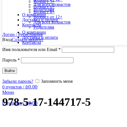
Возраст 5+
Для всех возрастов
Возраст 6+
Родителям
Возраст 8+
О компании
Возраст от 12+
Доставка и оплата
Для всех возрастов
Контакты
Родителям
О компании
Логин / Регистрация
Доставка и оплата
Вход
Создать аккаунт
Контакты
Имя пользователя или Email
*
Пароль
*
Войти
Забыли пароль?
Запомнить меня
₪
0.00
0
пунктов
/
Меню
978-5-17-144717-5
₪
0.00
0
пунктов
/