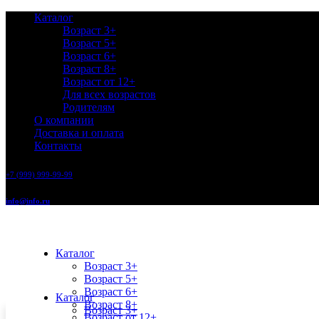
Каталог
Возраст 3+
Возраст 5+
Возраст 6+
Возраст 8+
Возраст от 12+
Для всех возрастов
Родителям
О компании
Доставка и оплата
Контакты
+7 (999) 999-99-99
info@info.ru
Каталог
Возраст 3+
Возраст 5+
Возраст 6+
Каталог
Возраст 8+
Возраст 3+
Возраст от 12+