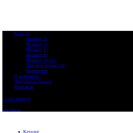
Каталог
Возраст 3+
Возраст 5+
Возраст 6+
Возраст 8+
Возраст от 12+
Для всех возрастов
Родителям
О компании
Доставка и оплата
Контакты
+7 (999) 999-99-99
info@info.ru
Каталог