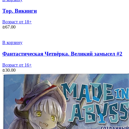
Тор. Викинги
Возраст от 18+
₪
67.00
В корзину
Фантастическая Четвёрка. Великий замысел #2
Возраст от 16+
₪
30.00