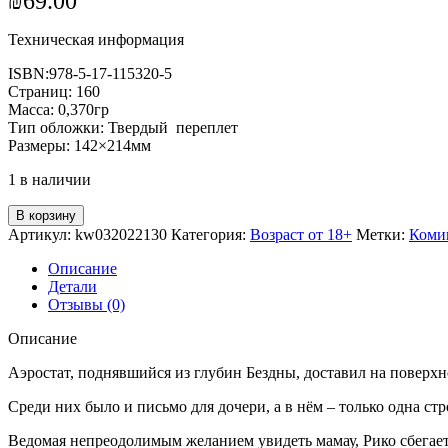
₪
69.00
Техническая информация
ISBN:978-5-17-115320-5
Страниц: 160
Масса: 0,370гр
Тип обложки: Твердый переплет
Размеры: 142×214мм
1 в наличии
В корзину
Артикул:
kw032022130
Категория:
Возраст от 18+
Метки:
Коми
Описание
Детали
Отзывы (0)
Описание
Аэростат, поднявшийся из глубин Бездны, доставил на поверхн
Среди них было и письмо для дочери, а в нём – только одна стр
Ведомая непреодолимым желанием увидеть мамау, Рико сбегает 