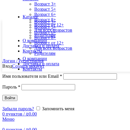
Возраст 3+
Возраст 5+
Возраст 6+
Каталог
Возраст 8+
Возраст 3+
Возраст от 12+
Возраст 5+
Для всех возрастов
Возраст 6+
Родителям
Возраст 8+
О компании
Возраст от 12+
Доставка и оплата
Для всех возрастов
Контакты
Родителям
О компании
Логин / Регистрация
Доставка и оплата
Вход
Создать аккаунт
Контакты
Имя пользователя или Email
*
Акция
Пароль
*
Войти
Забыли пароль?
Запомнить меня
0
пунктов
/
₪
0.00
Меню
0
пунктов
/
₪
0.00