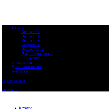
Каталог
Возраст 3+
Возраст 5+
Возраст 6+
Возраст 8+
Возраст от 12+
Для всех возрастов
Родителям
О компании
Доставка и оплата
Контакты
+7 (999) 999-99-99
info@info.ru
Каталог