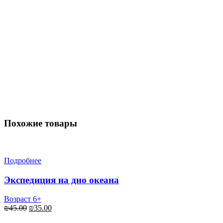
Похожие товары
Подробнее
Экспедиция на дно океана
Возраст 6+
Первоначальная
Текущая
₪
45.00
₪
35.00
цена
цена: